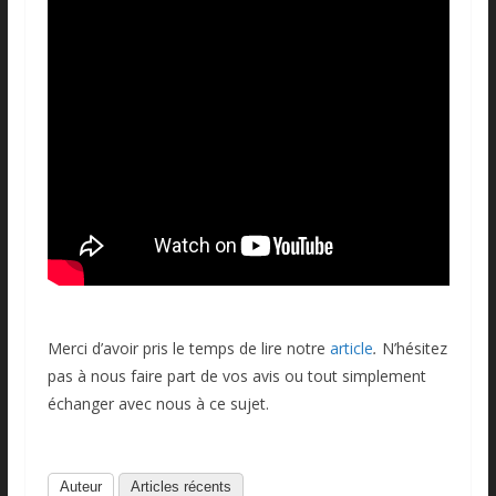
Merci d’avoir pris le temps de lire notre
article
.
N’hésitez
pas à nous faire part de vos avis ou tout simplement
échanger avec nous à ce sujet.
Auteur
Articles récents