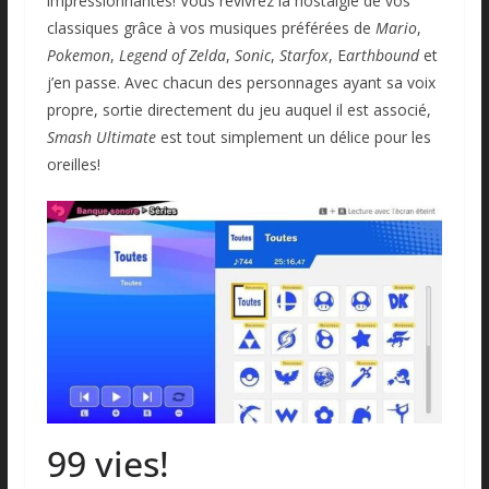
impressionnantes! Vous revivrez la nostalgie de vos
classiques grâce à vos musiques préférées de
Mario
,
Pokemon
,
Legend of Zelda
,
Sonic
,
Starfox
, E
arthbound
et
j’en passe. Avec chacun des personnages ayant sa voix
propre, sortie directement du jeu auquel il est associé,
Smash Ultimate
est tout simplement un délice pour les
oreilles!
99 vies!