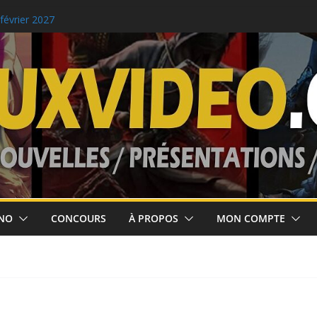
ses jusqu’au 10
 février 2027
m Clancy’s Ghost
our le 2 septembre!
NO
CONCOURS
À PROPOS
MON COMPTE