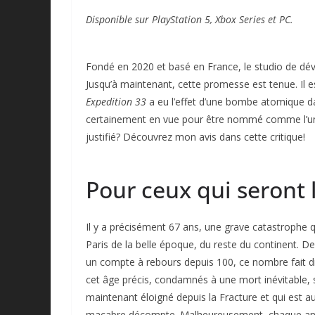
Disponible sur
PlayStation
5, Xbox Series
et PC.
Fondé en 2020 et basé en France, le studio de déve
Jusqu’à maintenant, cette promesse est tenue. Il e
Expedition 33
a eu l’effet d’une bombe atomique dan
certainement en vue pour être nommé comme l’un de
justifié? Découvrez mon avis dans cette critique!
Pour ceux qui seront
Il y a précisément 67 ans, une grave catastrophe q
Paris de la belle époque, du reste du continent. D
un compte à rebours depuis 100, ce nombre fait di
cet âge précis, condamnés à une mort inévitable, se
maintenant éloigné depuis la Fracture et qui est au
macabre décompte. Malheureusement, chaque année