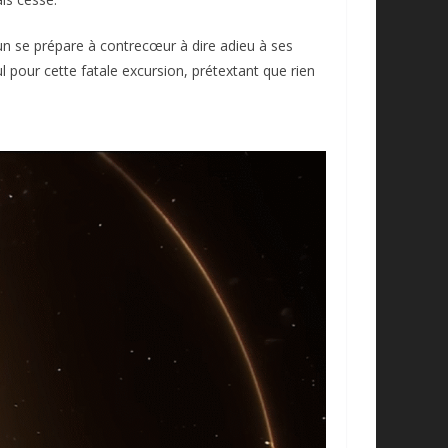
’un se prépare à contrecœur à dire adieu à ses
ul pour cette fatale excursion, prétextant que rien