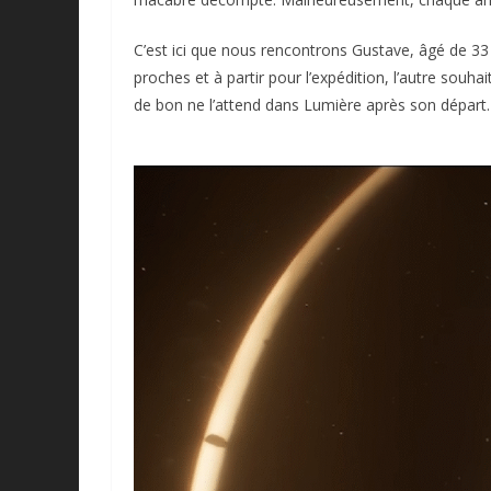
C’est ici que nous rencontrons Gustave, âgé de 33 
proches et à partir pour l’expédition, l’autre souha
de bon ne l’attend dans Lumière après son départ.