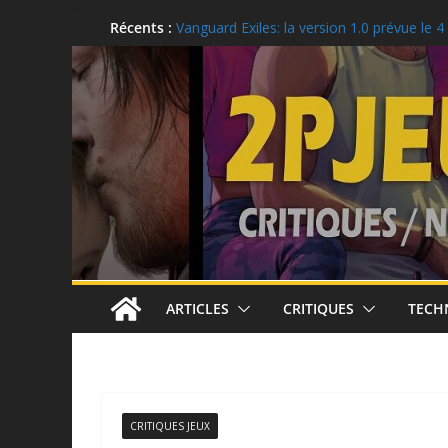
Aller
Récents :
LEGO: Vous pouvez obtenir ces récompen
août!
au
Vanguard Exiles: la version 1.0 prévue le 4
contenu
Ubisoft célèbre le 25e anniversaire de To
Recon
Critique: Kusan: City of Wolves
Moonlighter 2, la version 1.0 est prévue p
ARTICLES
CRITIQUES
TECH
CRITIQUES JEUX