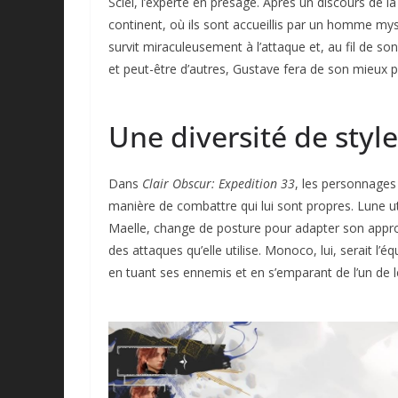
Sciel, l’experte en présage. Après un discours de l
continent, où ils sont accueillis par un homme my
survit miraculeusement à l’attaque et, au fil de so
et peut-être d’autres, Gustave fera de son mieux p
Une diversité de styl
Dans
Clair Obscur: Expedition 33
, les personnages
manière de combattre qui lui sont propres. Lune ut
Maelle, change de posture pour adapter son approch
des attaques qu’elle utilise. Monoco, lui, serait l
en tuant ses ennemis et en s’emparant de l’un de leu