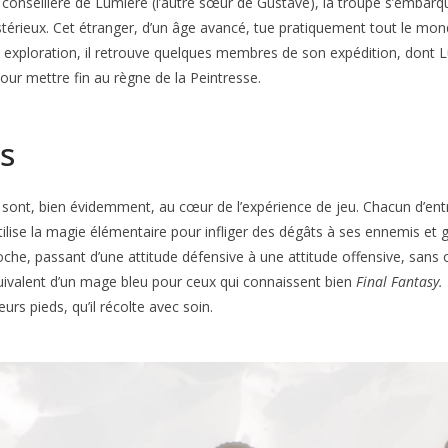
a conseillère de Lumière (l’autre sœur de Gustave), la troupe s’embarq
stérieux. Cet étranger, d’un âge avancé, tue pratiquement tout le mon
n exploration, il retrouve quelques membres de son expédition, dont Lu
our mettre fin au règne de la Peintresse.
es
 sont, bien évidemment, au cœur de l’expérience de jeu. Chacun d’ent
ilise la magie élémentaire pour infliger des dégâts à ses ennemis et g
e, passant d’une attitude défensive à une attitude offensive, sans ou
’équivalent d’un mage bleu pour ceux qui connaissent bien
Final Fantasy.
rs pieds, qu’il récolte avec soin.