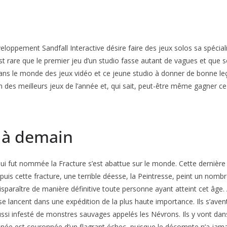
loppement Sandfall Interactive désire faire des jeux solos sa spécial
st rare que le premier jeu d’un studio fasse autant de vagues et que s
s le monde des jeux vidéo et ce jeune studio à donner de bonne leçon 
s meilleurs jeux de l’année et, qui sait, peut-être même gagner ce ti
 là demain
ui fut nommée la Fracture s’est abattue sur le monde. Cette dernière 
epuis cette fracture, une terrible déesse, la Peintresse, peint un no
sparaître de manière définitive toute personne ayant atteint cet âge.
 lancent dans une expédition de la plus haute importance. Ils s’aventu
ssi infesté de monstres sauvages appelés les Névrons. Ils y vont dans 
 est couronnée d’un flagrant échec, puisque le décompte n’a jama