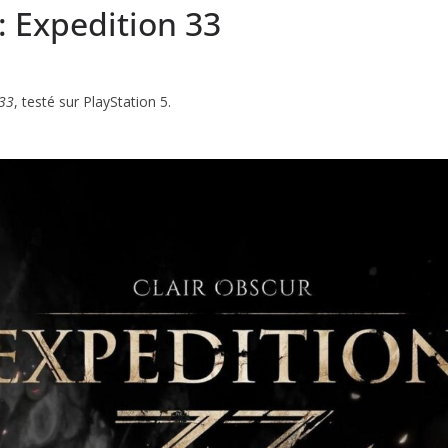
: Expedition 33
 33
, testé sur PlayStation 5.