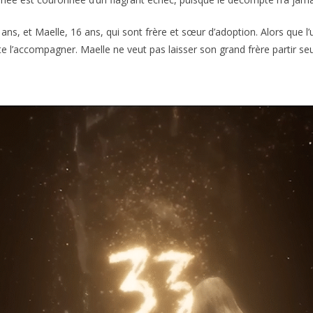
ans, et Maelle, 16 ans, qui sont frère et sœur d’adoption. Alors que l
ite l’accompagner. Maelle ne veut pas laisser son grand frère partir se