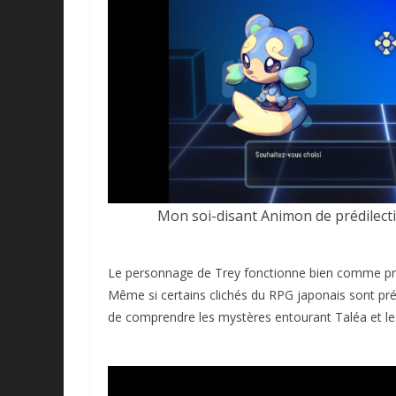
Mon soi-disant Animon de prédilectio
Le personnage de Trey fonctionne bien comme pro
Même si certains clichés du RPG japonais sont prés
de comprendre les mystères entourant Taléa et l