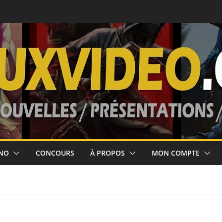
our le 2 septembre!
ses jusqu’au 10
 février 2027
m Clancy’s Ghost
NO
CONCOURS
À PROPOS
MON COMPTE