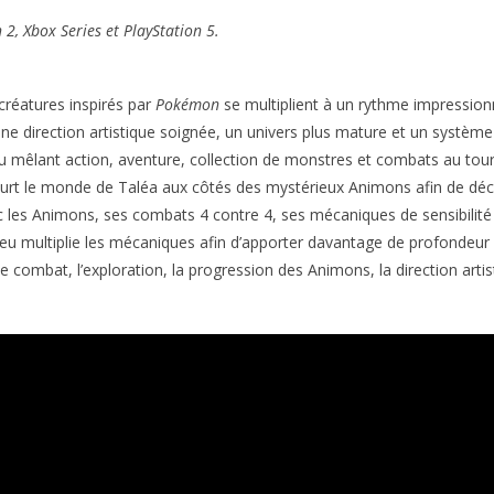
2, Xbox Series et PlayStation 5.
 créatures inspirés par
Pokémon
se multiplient à un rythme impressio
une direction artistique soignée, un univers plus mature et un sys
u mêlant action, aventure, collection de monstres et combats au tou
ourt le monde de Taléa aux côtés des mystérieux Animons afin de déco
ec les Animons, ses combats 4 contre 4, ses mécaniques de sensibili
eu multiplie les mécaniques afin d’apporter davantage de profondeur 
e combat, l’exploration, la progression des Animons, la direction artisti