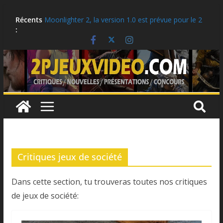
Aller
Récents
Moonlighter 2, la version 1.0 est prévue pour le 2
au
:
septembre!
contenu
Critique: Hell Clock: Cursed War
LEGO: Des idées cadeaux pour la rentrée scolaire!
Ubisoft célèbre le 25e anniversaire de Tom
Clancy’s Ghost Recon
Critique: Kusan: City of Wolves
Critiques jeux de société
Dans cette section, tu trouveras toutes nos critiques
de jeux de société: