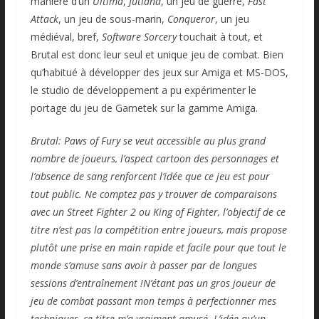
manière d’un
Ultima
,
Jutland
, un jeu de guerre,
Fast
Attack
, un jeu de sous-marin,
Conqueror
, un jeu
médiéval, bref,
Software Sorcery
touchait à tout, et
Brutal est donc leur seul et unique jeu de combat. Bien
qu’habitué à développer des jeux sur Amiga et MS-DOS,
le studio de développement a pu expérimenter le
portage du jeu de Gametek sur la gamme Amiga.
Brutal: Paws of Fury
se veut accessible au plus grand
nombre de joueurs, l’aspect cartoon des personnages et
l’absence de sang renforcent l’idée que ce jeu est pour
tout public. Ne comptez pas y trouver de comparaisons
avec un Street Fighter 2 ou King of Fighter, l’objectif de ce
titre n’est pas la compétition entre joueurs, mais propose
plutôt une prise en main rapide et facile pour que tout le
monde s’amuse sans avoir à passer par de longues
sessions d’entraînement !N’étant pas un gros joueur de
jeu de combat passant mon temps à perfectionner mes
techniques, ce titre m’a vraiment amusé. L’idée qu’un