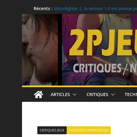
Aller
Récents :
Critique: Kusan: City of Wolves
Moonlighter 2, la version 1.0 est prévue p
au
Critique: Hell Clock: Cursed War
contenu
LEGO: Des idées cadeaux pour la rentrée s
Ubisoft célèbre le 25e anniversaire de To
Recon
ARTICLES
CRITIQUES
TECH
CRITIQUES JEUX
PREMIÈRES IMPRESSIONS