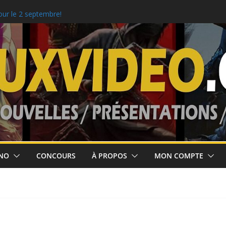
our le 2 septembre!
colaire!
m Clancy’s Ghost
NO
CONCOURS
À PROPOS
MON COMPTE