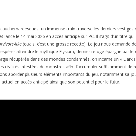
cauchemardesques, un immense train traverse les derniers vestiges d
 lancé le 14 mai 2026 en accès anticipé sur PC. Il s’agit d’un titre q
rvivors-like
(ouais, c’est une grosse recette). Le jeu nous demande d
pérer atteindre le mythique Elysium, dernier refuge épargné par le «
ergie récupérée dans des mondes condamnés, on incarne un « Dark Hunt
es réalités infestées de monstres afin d’accumuler suffisamment de r
llons aborder plusieurs éléments importants du jeu, notamment sa joua
tuel en accès anticipé ainsi que son potentiel pour le futur.