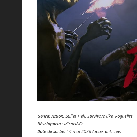
Genre:
Action, Bullet Hell, Survivors-like, Roguelite
Développeur:
Mirari&Co
Date de sortie:
14 mai 2026 (accès anticipé)