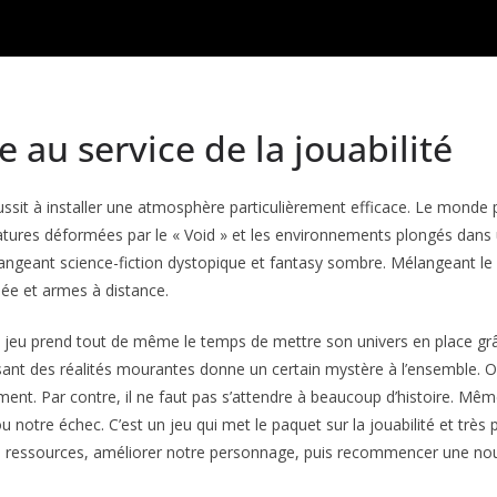
au service de la jouabilité
ssit à installer une atmosphère particulièrement efficace. Le monde
éatures déformées par le « Void » et les environnements plongés dans
mélangeant science-fiction dystopique et fantasy sombre. Mélangeant le
lée et armes à distance.
e jeu prend tout de même le temps de mettre son univers en place grâ
ant des réalités mourantes donne un certain mystère à l’ensemble. On
ment. Par contre, il ne faut pas s’attendre à beaucoup d’histoire. Mê
notre échec. C’est un jeu qui met le paquet sur la jouabilité et très peu
s ressources, améliorer notre personnage, puis recommencer une nouv