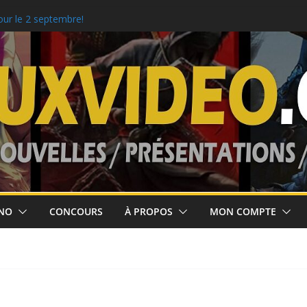
our le 2 septembre!
colaire!
m Clancy’s Ghost
NO
CONCOURS
À PROPOS
MON COMPTE