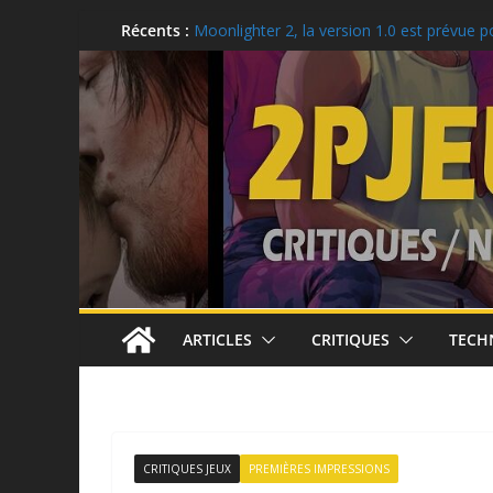
Aller
Récents :
Critique: Kusan: City of Wolves
Moonlighter 2, la version 1.0 est prévue p
au
Critique: Hell Clock: Cursed War
contenu
LEGO: Des idées cadeaux pour la rentrée s
Ubisoft célèbre le 25e anniversaire de To
Recon
ARTICLES
CRITIQUES
TECH
CRITIQUES JEUX
PREMIÈRES IMPRESSIONS