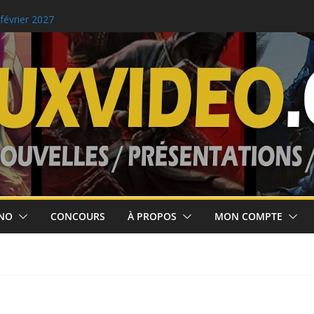
ses jusqu’au 10
 février 2027
m Clancy’s Ghost
our le 2 septembre!
NO
CONCOURS
À PROPOS
MON COMPTE