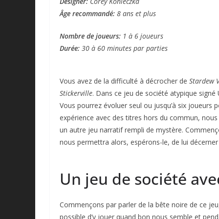
Designer:
Corey Konieczka
Âge recommandé:
8 ans et plus
Nombre de joueurs:
1 à 6 joueurs
Durée:
30 à 60 minutes
par parties
Vous avez de la difficulté à décrocher de
Stardew V
Stickerville
. Dans ce jeu de société atypique signé
Vous pourrez évoluer seul ou jusqu’à six joueurs po
expérience avec des titres hors du commun, nous
un autre jeu narratif rempli de mystère. Commençon
nous permettra alors, espérons-le, de lui décerne
Un jeu de société ave
Commençons par parler de la bête noire de ce jeu, 
possible d’y jouer quand bon nous semble et pen