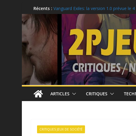
Aller
Récents :
LEGO: Vous pouvez obtenir ces récompen
août!
au
Vanguard Exiles: la version 1.0 prévue le 4
contenu
Ubisoft célèbre le 25e anniversaire de To
Recon
Critique: Kusan: City of Wolves
Moonlighter 2, la version 1.0 est prévue p
ARTICLES
CRITIQUES
TECH
CRITIQUES JEUX DE SOCIÉTÉ