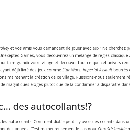
alley
et vos amis vous demandent de jouer avec eux? Ne cherchez pas
 Unexepted Games, vous découvrirez un mélange de règles classique a
ur faire grandir votre village et découvrir tout ce que cet univers re
 ayant déjà livré des jeux comme
Star Wars: Imperial Assault
bourrés d
s maintenant la création de ce village. Puissions-nous seulement réus
r de magnifiques éloges plutôt que de la condamner à disparaître dans
c… des autocollants!?
les autocollants! Comment diable peut-il y avoir des collants dans un 
dant des années. C’est malheureusement le cas pour
Cozy Stickerville
q