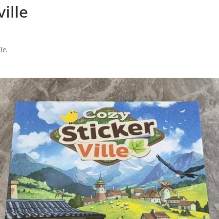
ville
le.