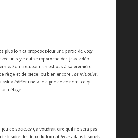
 plus loin et proposez-leur une partie de
Cozy
vec un style qui se rapproche des jeux vidéo.
nferme. Son créateur n’en est pas à sa première
e règle et de pièce, ou bien encore
The Initiative
,
sir à édifier une ville digne de ce nom, ce qui
 un déluge.
jeu de société? Ça voudrait dire qu’il ne sera pas
ui s’inspire des jeux du format
legacy
dans lesquels