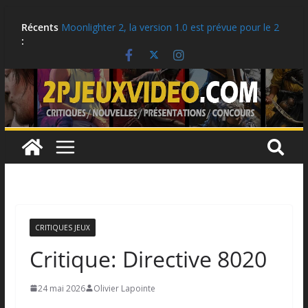
Aller
Critique: Kusan: City of Wolves
Récents
au
Moonlighter 2, la version 1.0 est prévue pour le 2
:
septembre!
contenu
LEGO: Vous pouvez obtenir ces récompenses
jusqu’au 10 août!
Vanguard Exiles: la version 1.0 prévue le 4 février
2027
Ubisoft célèbre le 25e anniversaire de Tom
Clancy’s Ghost Recon
CRITIQUES JEUX
Critique: Directive 8020
24 mai 2026
Olivier Lapointe