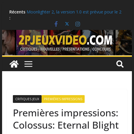
Aller
Critique: Kusan: City of Wolves
Récents
Moonlighter 2, la version 1.0 est prévue pour le 2
au
:
septembre!
contenu
Critique: Hell Clock: Cursed War
LEGO: Des idées cadeaux pour la rentrée scolaire!
Ubisoft célèbre le 25e anniversaire de Tom
Clancy’s Ghost Recon
CRITIQUES JEUX
PREMIÈRES IMPRESSIONS
Premières impressions:
Colossus: Eternal Blight