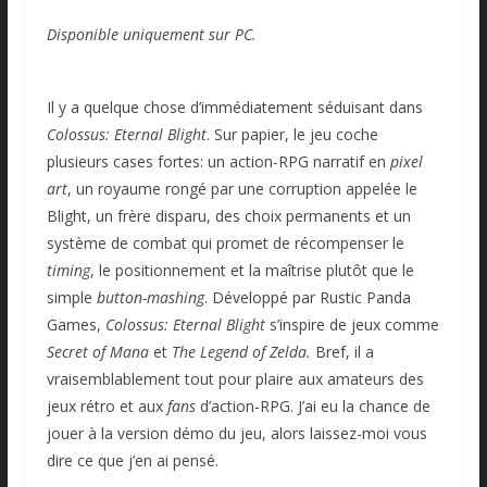
Disponible uniquement sur PC.
Il y a quelque chose d’immédiatement séduisant dans
Colossus: Eternal Blight
. Sur papier, le jeu coche
plusieurs cases fortes: un action-RPG narratif en
pixel
art
, un royaume rongé par une corruption appelée le
Blight, un frère disparu, des choix permanents et un
système de combat qui promet de récompenser le
timing
, le positionnement et la maîtrise plutôt que le
simple
button-mashing
. Développé par Rustic Panda
Games,
Colossus: Eternal Blight
s’inspire de jeux comme
Secret of Mana
et
The Legend of Zelda.
Bref, il a
vraisemblablement tout pour plaire aux amateurs des
jeux rétro et aux
fans
d’action-RPG. J’ai eu la chance de
jouer à la version démo du jeu, alors laissez-moi vous
dire ce que j’en ai pensé.