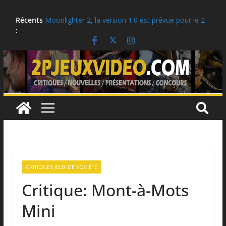
Aller
Critique: Kusan: City of Wolves
Récents
au
Moonlighter 2, la version 1.0 est prévue pour le 2
:
septembre!
contenu
Critique: Hell Clock: Cursed War
LEGO: Des idées cadeaux pour la rentrée scolaire!
Ubisoft célèbre le 25e anniversaire de Tom
Clancy’s Ghost Recon
CRITIQUES JEUX DE SOCIÉTÉ
Critique: Mont-à-Mots
Mini