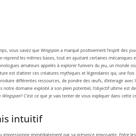
emps, vous savez que
Wingspan
a marqué positivement l’esprit des jou
an
reprend les mêmes bases, tout en ajustant certaines mécaniques e
onologues amateurs appelés à explorer l’univers du jeu, un monde où
nture est d’attirer ces créatures mythiques et légendaires qui, une fo
oduire différentes ressources, de pondre des œufs, d’interagir avec
s notre domaine exploité à son plein potentiel, l’objectif ultime est d
re
Wingspan
? C’est ce que je vais tenter de vous expliquer dans cette cr
s intuitif
jeu impressionne immédiatement par sa présence imposante. Entre les 