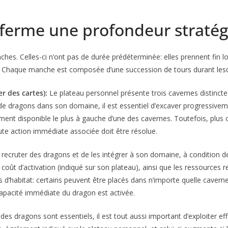
nferme une profondeur straté
hes. Celles-ci n’ont pas de durée prédéterminée: elles prennent fin l
. Chaque manche est composée d’une succession de tours durant lesque
r des cartes):
Le plateau personnel présente trois cavernes distinct
 de dragons dans son domaine, il est essentiel d’excaver progressivement
ement disponible le plus à gauche d’une des cavernes. Toutefois, plus
ute action immédiate associée doit être résolue.
recruter des dragons et de les intégrer à son domaine, à condition 
ût d’activation (indiqué sur son plateau), ainsi que les ressources req
’habitat: certains peuvent être placés dans n’importe quelle caverne,
 capacité immédiate du dragon est activée.
 des dragons sont essentiels, il est tout aussi important d’exploiter e