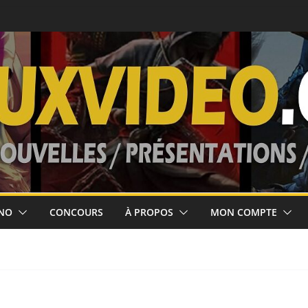
ort le 5 août!
ses jusqu’au 10
 février 2027
’août 2026!
NO
CONCOURS
À PROPOS
MON COMPTE