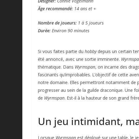
Designer:
Connie Vogelmann
Âge recommandé:
14 ans et +
Nombre de joueurs:
1 à 5 joueurs
Durée:
Environ 90 minutes
Si vous faites partie du
hobby
depuis un certain t
été annoncé, avec une sortie imminente.
W
yrmsp
thématique. Dans
Wyrmspan
, on incarne des drag
fascinants qu’improbables. L’objectif de cette ave
notre domaine. Elles permettront notamment de pr
progresser au sein de la guilde draconique. Une foi
de
Wyrmspan
. Est-il à la hauteur de son grand frè
Un jeu intimidant, mai
Lorsque
Wyrmspan
est déployé sur une table, le 