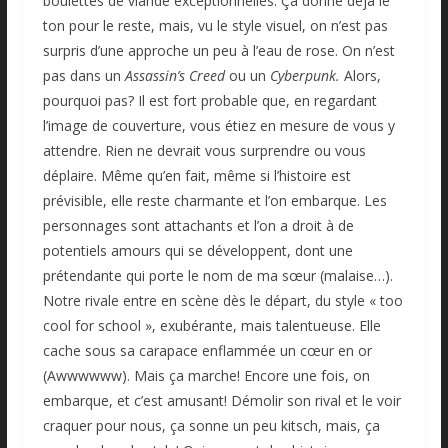
boulettes de viande exceptionnelles. Ça donne déjà le
ton pour le reste, mais, vu le style visuel, on n’est pas
surpris d’une approche un peu à l’eau de rose. On n’est
pas dans un
Assassin’s Creed
ou un
Cyberpunk.
Alors,
pourquoi pas? Il est fort probable que, en regardant
l’image de couverture, vous étiez en mesure de vous y
attendre. Rien ne devrait vous surprendre ou vous
déplaire. Même qu’en fait, même si l’histoire est
prévisible, elle reste charmante et l’on embarque. Les
personnages sont attachants et l’on a droit à de
potentiels amours qui se développent, dont une
prétendante qui porte le nom de ma sœur (malaise…).
Notre rivale entre en scène dès le départ, du style « too
cool for school », exubérante, mais talentueuse. Elle
cache sous sa carapace enflammée un cœur en or
(Awwwwww). Mais ça marche! Encore une fois, on
embarque, et c’est amusant! Démolir son rival et le voir
craquer pour nous, ça sonne un peu kitsch, mais, ça