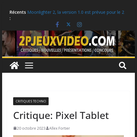
Aller
Critique: Kusan: City of Wolves
Récents
au
Moonlighter 2, la version 1.0 est prévue pour le 2
:
contenu
septembre!
Critique: Hell Clock: Cursed War
LEGO: Des idées cadeaux pour la rentrée scolaire!
Ubisoft célèbre le 25e anniversaire de Tom
Clancy’s Ghost Recon
CRITIQUES TECHNO
Critique: Pixel Tablet
20 octobre 2023
Allex Fortier