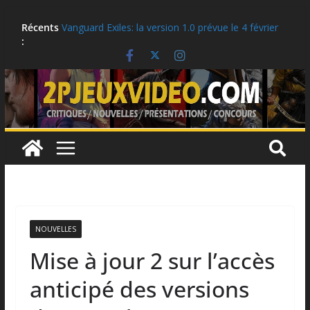
Aller
Récents
Vanguard Exiles: la version 1.0 prévue le 4 février
au
:
2027
contenu
Ubisoft célèbre le 25e anniversaire de Tom
Clancy’s Ghost Recon
Critique: Kusan: City of Wolves
Moonlighter 2, la version 1.0 est prévue pour le 2
septembre!
LEGO: Vous pouvez obtenir ces récompenses
jusqu’au 10 août!
NOUVELLES
Mise à jour 2 sur l’accès
anticipé des versions