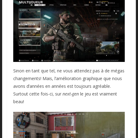
Sinon en tant que tel, ne vous attendez pas à de mégas
changements! Mais, l’amélioration graphique que nous
avons d’années en années est toujours agréable.
Surtout cette fois-ci, sur
next-gen
le jeu est vraiment
beau!