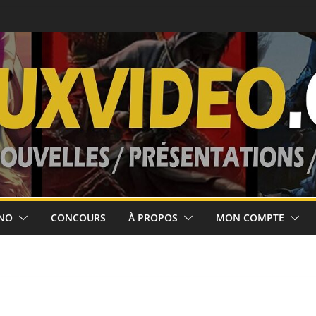
ort le 5 août!
ses jusqu’au 10
 février 2027
’août 2026!
NO
CONCOURS
À PROPOS
MON COMPTE