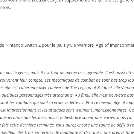
 mois.
e Nintendo Switch 2 pour le jeu Hyrule Warriors: Age of Imprisonmen
e pas le genre, mais il est tout de même très agréable. Il est aussi at
trouveront leur compte. Les mécaniques de combat ne sont pas trop lourde
is elle est cohérente avec l’univers de The Legend of Zelda et elle s’embo
quelques personnages très attachants. Au final, elle n’est peut-être pas 
 sont les combats qui sont la vraie vedette ici. Et à ce niveau, Age of I
 est impressionnant et les attaques sont vraiment impressionnantes. C’es
aurais aimé que les missions et le bestiaire soient plus variés, mais j’ai
ois cette dernière terminée, vous aurez encore une tonne de défis à rel
eilleur des trois en termes de jouabilité et c’est aussi une preuve tang