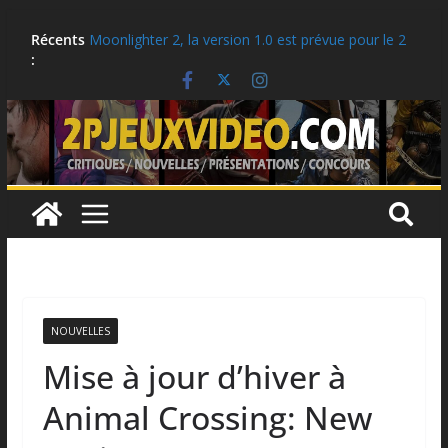
Critique: Kusan: City of Wolves
Aller
Récents
Moonlighter 2, la version 1.0 est prévue pour le 2
au
:
septembre!
contenu
Critique: Hell Clock: Cursed War
LEGO: Des idées cadeaux pour la rentrée scolaire!
Ubisoft célèbre le 25e anniversaire de Tom
Clancy’s Ghost Recon
NOUVELLES
Mise à jour d’hiver à
Animal Crossing: New