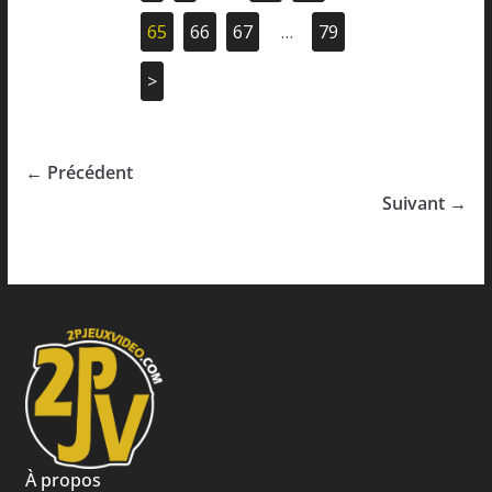
65
66
67
…
79
>
← Précédent
Suivant →
À propos