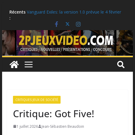
Aller
LEGO: Vous pouvez obtenir ces récompenses
Récents
au
jusqu’au 10 août!
:
Vanguard Exiles: la version 1.0 prévue le 4 février
contenu
2027
Ubisoft célèbre le 25e anniversaire de Tom
Clancy’s Ghost Recon
Critique: Kusan: City of Wolves
Moonlighter 2, la version 1.0 est prévue pour le 2
septembre!
CRITIQUES JEUX DE SOCIÉTÉ
Critique: Got Five!
1 juillet 2026
Jean-Sébastien Beaudoin