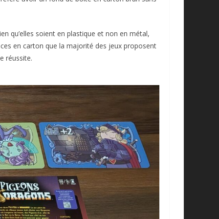
bien qu’elles soient en plastique et non en métal,
èces en carton que la majorité des jeux proposent
e réussite.