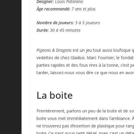
Designer:
Louis Patalano
Âge recommandé:
7 ans et plus
Nombre de joueurs:
3 à 5 joueurs
Durée:
30 à 45 minutes
Pigeons & Dragons
est un jeu tout aussi loufoque qu
vedettes de chez Gladius. Marc Fournier, le fondat
parties rapides et des fous rires à la tonne, c’est 
tarder, laissez-nous vous dire ce que nous en avo
La boite
Premièrement, parlons un peu de la boite et de son 
boite vous met immédiatement dans l’ambiance. À l’
ne trouverez pas d’insertion de plastique pour rang
boite. Ce n’est qu’un petit détail, mais c’est un d