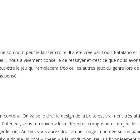
e son nom peut le laisser croire. Il a été créé par Louis Patalano et il
eur, nous a vivement conseillé de l’essayer et c’est ce que nous avons 
peut-être le jeu qui remplacera
Uno
ou les autres jeux du genre lors de
ns pensé!
contenu. On va se le dire, le design de la boite est vraiment très atti
intérieur, vous retrouverez les différentes composantes du jeu, les li
er le tout. Au lieu, vous aurez droit à une image imprimée sur un papie
étail qui donne un côté « cheap » à la production. J’aurais honnêtement