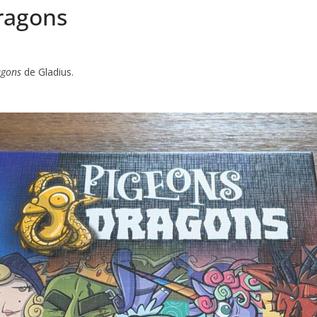
Dragons
agons
de Gladius.