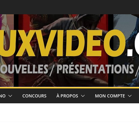
ort le 5 août!
ses jusqu’au 10
 février 2027
’août 2026!
NO
CONCOURS
À PROPOS
MON COMPTE